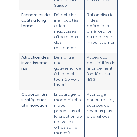
Suisse
Économies de
Détecte les
Rationalisatio
coûts à long
inefficacités
n des
terme
et les
opérations,
mauvaises
amélioration
affectations
du retour sur
des
investissemen
ressources
t
Attraction des
Démontre
Accès aux
investisseme
une
possibilités de
nts
gouvernance
financement
éthique et
fondées sur
tournée vers
l'ESG
l'avenir
Opportunités
Encourage la
Avantage
stratégiques
modernisatio
concurrentiel,
et innovation
n des
sources de
processus et
revenus plus
la création de
diversifiées
nouvelles
offres sur le
marché