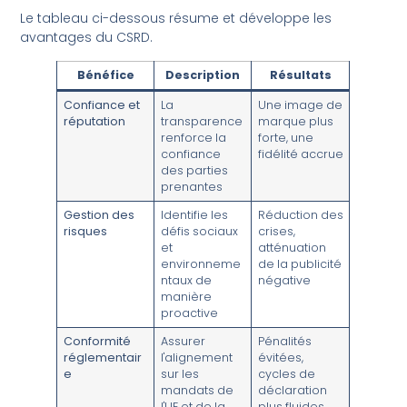
Le tableau ci-dessous résume et développe les
avantages du CSRD.
Bénéfice
Description
Résultats
Confiance et
La
Une image de
réputation
transparence
marque plus
renforce la
forte, une
confiance
fidélité accrue
des parties
prenantes
Gestion des
Identifie les
Réduction des
risques
défis sociaux
crises,
et
atténuation
environneme
de la publicité
ntaux de
négative
manière
proactive
Conformité
Assurer
Pénalités
réglementair
l'alignement
évitées,
e
sur les
cycles de
mandats de
déclaration
l'UE et de la
plus fluides