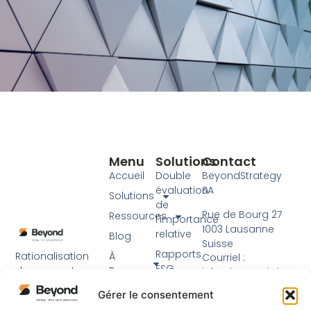
Menu
Solutions
Contact
Accueil
Double
BeyondStrategy
évaluation
SA
Solutions
de
Rue de Bourg 27
Ressources
l'importance
1003 Lausanne
relative
Blog
Suisse
Rapports
Rationalisation
À
Courriel :
ESG
des rapports sur
Propos
info@beyond.ch
le développement
Accompagnement
Devenir
Tél : +41 21 217 91 76
Gérer le consentement
durable à l'aide
d’Experts
partenaire