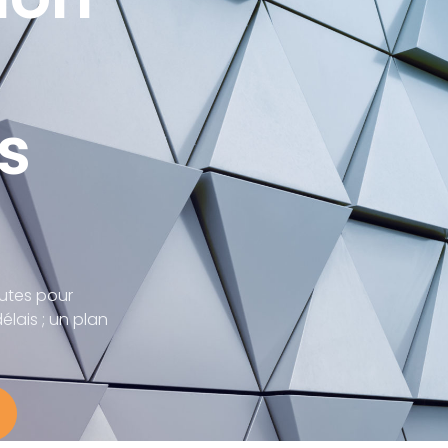
s
utes pour
élais ; un plan