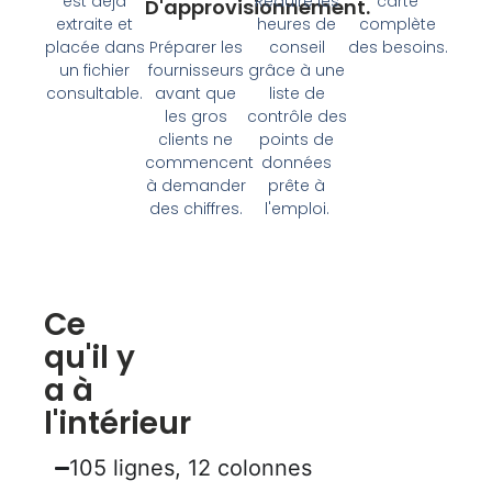
est déjà
Réduire les
carte
D'approvisionnement.
extraite et
heures de
complète
placée dans
Préparer les
conseil
des besoins.
un fichier
fournisseurs
grâce à une
consultable.
avant que
liste de
les gros
contrôle des
clients ne
points de
commencent
données
à demander
prête à
des chiffres.
l'emploi.
Ce
qu'il y
a à
l'intérieur
105 lignes, 12 colonnes