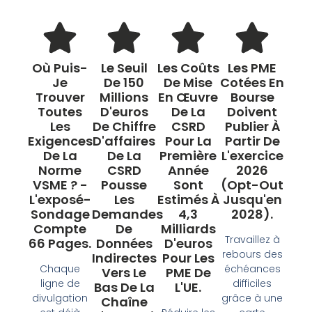
Où Puis-
Le Seuil
Les Coûts
Les PME
Je
De 150
De Mise
Cotées En
Trouver
Millions
En Œuvre
Bourse
Toutes
D'euros
De La
Doivent
Les
De Chiffre
CSRD
Publier À
Exigences
D'affaires
Pour La
Partir De
De La
De La
Première
L'exercice
Norme
CSRD
Année
2026
VSME ? -
Pousse
Sont
(opt-Out
L'exposé-
Les
Estimés À
Jusqu'en
Sondage
Demandes
4,3
2028).
Compte
De
Milliards
Travaillez à
66 Pages.
Données
D'euros
rebours des
Indirectes
Pour Les
Chaque
échéances
Vers Le
PME De
ligne de
difficiles
Bas De La
L'UE.
divulgation
grâce à une
Chaîne