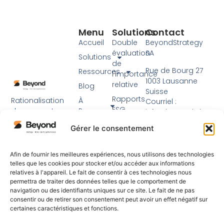
Menu
Solutions
Contact
Accueil
Double
BeyondStrategy
évaluation
SA
Solutions
de
Rue de Bourg 27
Ressources
l'importance
1003 Lausanne
relative
Blog
Suisse
Rapports
Rationalisation
À
Courriel :
ESG
des rapports sur
Propos
info@beyond.ch
le développement
Accompagnement
Devenir
Tél : +41 21 217 91 76
Gérer le consentement
durable à l'aide
d’Experts
partenaire
de cadres établis
Visitez notre site
Workshops
FR
et du soutien
Afin de fournir les meilleures expériences, nous utilisons des technologies
web principal
d'experts.
telles que les cookies pour stocker et/ou accéder aux informations
relatives à l'appareil. Le fait de consentir à ces technologies nous
permettra de traiter des données telles que le comportement de
navigation ou des identifiants uniques sur ce site. Le fait de ne pas
consentir ou de retirer son consentement peut avoir un effet négatif sur
certaines caractéristiques et fonctions.