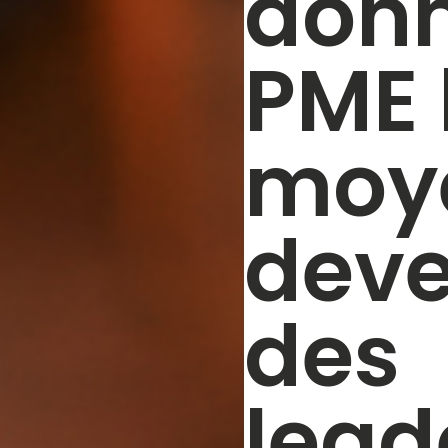
donn
PME 
moy
deve
des
lead