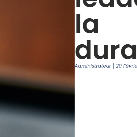
la
dura
Administrateur
20 Févri