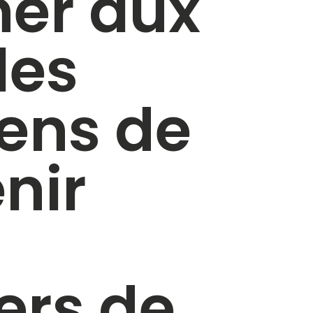
er aux
les
ens de
nir
ers de