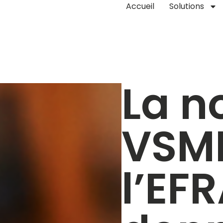
Accueil
Solutions
La n
VSM
l’EFR